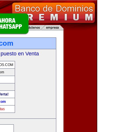
.com
 puesto en Venta
OS.COM
com
ferta!
.com
tas