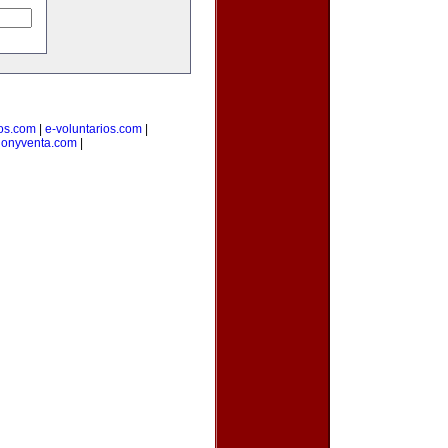
ios.com
|
e-voluntarios.com
|
cionyventa.com
|