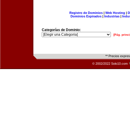
Registro de Dominios
|
Web Hosting
|
D
Dominios Expirados
|
Industrias
|
Indu
Categorías de Dominio:
[Pág. princi
** Precios expre
© 2002/2022 Solo10.com