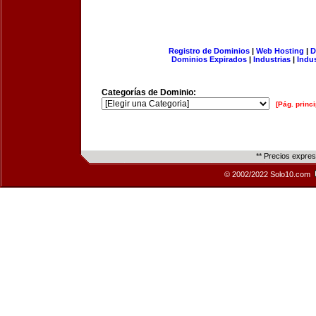
Registro de Dominios
|
Web Hosting
|
D
Dominios Expirados
|
Industrias
|
Indu
Categorías de Dominio:
[Pág. princi
** Precios expre
© 2002/2022 Solo10.com