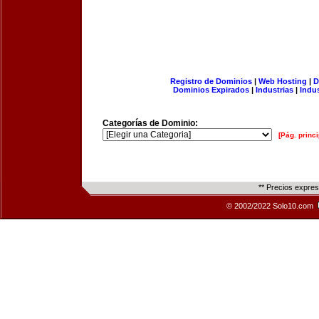
Registro de Dominios
|
Web Hosting
|
D
Dominios Expirados
|
Industrias
|
Indu
Categorías de Dominio:
[Pág. princi
** Precios expre
© 2002/2022 Solo10.com