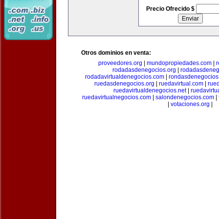
Precio Ofrecido $
Otros dominios en venta:
proveedores.org
|
mundopropiedades.com
|
rodadasdenegocios.org
|
rodadasdenego
rodadavirtualdenegocios.com
|
rondasdenegocios
ruedasdenegocios.org
|
ruedavirtual.com
|
rue
ruedavirtualdenegocios.net
|
ruedavirtu
ruedavirtualnegocios.com
|
salondenegocios.com
|
|
votaciones.org
|