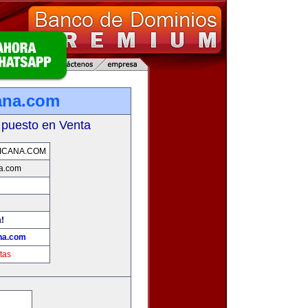
ana.com
 puesto en Venta
ICANA.COM
na.com
a!
ana.com
tas