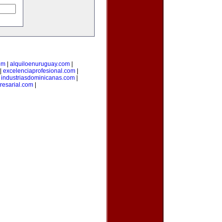
om
|
alquiloenuruguay.com
|
|
excelenciaprofesional.com
|
|
industriasdominicanas.com
|
resarial.com
|