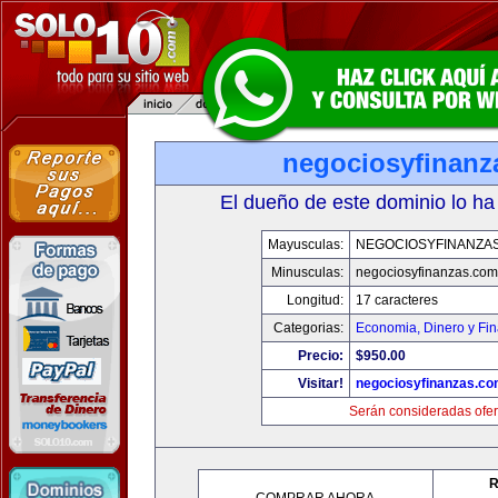
negociosyfinanz
El dueño de este dominio lo ha
Mayusculas:
NEGOCIOSYFINANZA
Minusculas:
negociosyfinanzas.com
Longitud:
17 caracteres
Categorias:
Economia, Dinero y Fi
Precio:
$950.00
Visitar!
negociosyfinanzas.c
Serán consideradas ofer
R