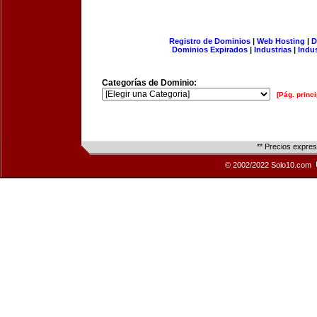
Registro de Dominios
|
Web Hosting
|
D
Dominios Expirados
|
Industrias
|
Indu
Categorías de Dominio:
[Pág. princi
** Precios expre
© 2002/2022 Solo10.com