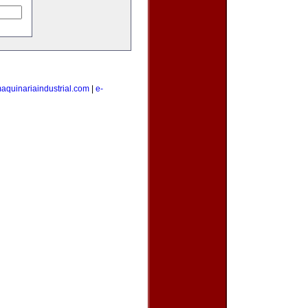
aquinariaindustrial.com
|
e-