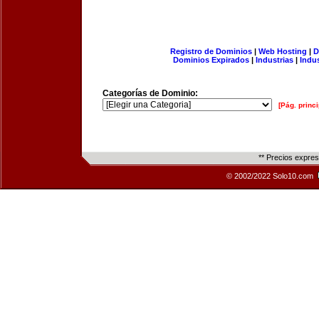
Registro de Dominios
|
Web Hosting
|
D
Dominios Expirados
|
Industrias
|
Indu
Categorías de Dominio:
[Pág. princi
** Precios expre
© 2002/2022 Solo10.com