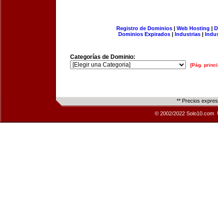
Registro de Dominios
|
Web Hosting
|
D
Dominios Expirados
|
Industrias
|
Indu
Categorías de Dominio:
[Pág. princi
** Precios expre
© 2002/2022 Solo10.com